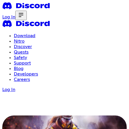
Log In
Download
Nitro
Discover
Quests
Safety
Support
Blog
Developers
Careers
Log In