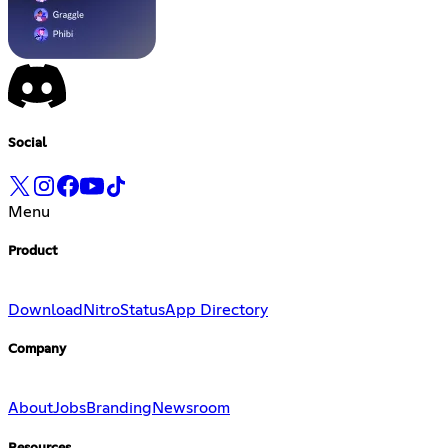
Social
Menu
Product
Download
Nitro
Status
App Directory
Company
About
Jobs
Branding
Newsroom