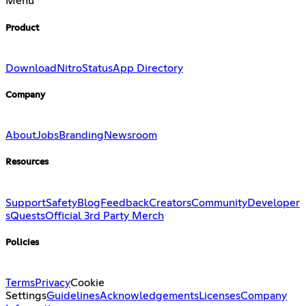
Menu
Product
Download
Nitro
Status
App Directory
Company
About
Jobs
Branding
Newsroom
Resources
Support
Safety
Blog
Feedback
Creators
Community
Developer
s
Quests
Official 3rd Party Merch
Policies
Terms
Privacy
Cookie
Settings
Guidelines
Acknowledgements
Licenses
Company