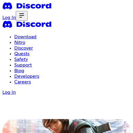
Log In
Download
Nitro
Discover
Quests
Safety
Support
Blog
Developers
Careers
Log In