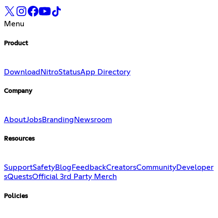
Menu
Product
Download
Nitro
Status
App Directory
Company
About
Jobs
Branding
Newsroom
Resources
Support
Safety
Blog
Feedback
Creators
Community
Developer
s
Quests
Official 3rd Party Merch
Policies