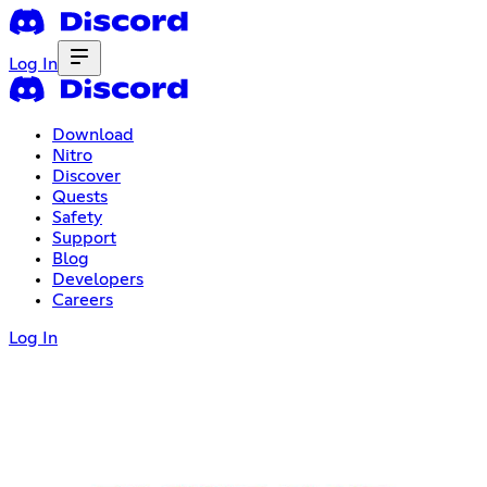
Log In
Download
Nitro
Discover
Quests
Safety
Support
Blog
Developers
Careers
Log In