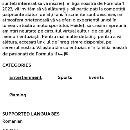
sunteți interesat să vă înscrieți în liga noastră de Formula 1
2023, vă invităm să vă alăturați și să participați la competiții
palpitante alături de alți fani. Înscrierile sunt deschise, iar
atmosfera prietenoasă vă va oferi o experiență unică în
lumea virtuală a motorsportului. Haideți să creăm împreună
amintiri neuitate pe circuitul virtual alături de ceilalți
membri entuziaști! Pentru mai multe detalii și pentru a vă
alătura, accesați link-ul de înregistrare disponibil pe
serverul nostru. Vă așteptăm cu entuziasm în familia noastră
de pasionați de Formula 1! 🏎️🏁
CATEGORIES
Entertainment
Sports
Events
Gaming
SUPPORTED LANGUAGES
Romanian