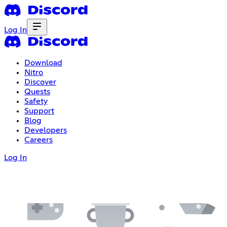
Log In
Download
Nitro
Discover
Quests
Safety
Support
Blog
Developers
Careers
Log In