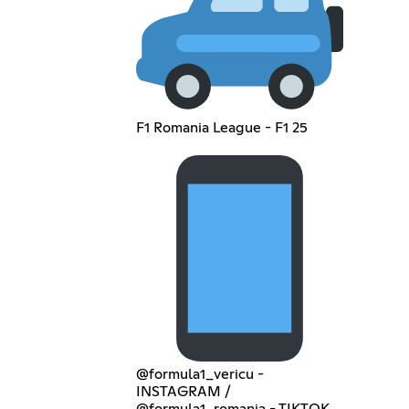
F1 Romania League - F1 25
@formula1_vericu -
INSTAGRAM /
@formula1_romania - TIKTOK