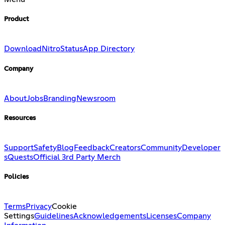
Product
Download
Nitro
Status
App Directory
Company
About
Jobs
Branding
Newsroom
Resources
Support
Safety
Blog
Feedback
Creators
Community
Developer
s
Quests
Official 3rd Party Merch
Policies
Terms
Privacy
Cookie
Settings
Guidelines
Acknowledgements
Licenses
Company