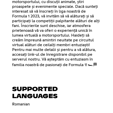
motorsportului, cu discuții animate, știri
proaspete și evenimente speciale. Dacă sunteți
interesat să vă înscrieți în liga noastră de
Formula 1 2023, vă invităm să vă alăturați și să
participați la competiții palpitante alături de alți
fani. Înscrierile sunt deschise, iar atmosfera
prietenoasă vă va oferi o experiență unică în
lumea virtuală a motorsportului. Haideți să
creăm împreună amintiri neuitate pe circuitul
virtual alături de ceilalți membri entuziaști!
Pentru mai multe detalii și pentru a vă alătura,
accesați link-ul de înregistrare disponibil pe
serverul nostru. Vă așteptăm cu entuziasm în
familia noastră de pasionați de Formula 1! 🏎️🏁
SUPPORTED
LANGUAGES
Romanian