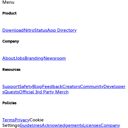
Menu
Product
Download
Nitro
Status
App Directory
Company
About
Jobs
Branding
Newsroom
Resources
Support
Safety
Blog
Feedback
Creators
Community
Developer
s
Quests
Official 3rd Party Merch
Policies
Terms
Privacy
Cookie
Settings
Guidelines
Acknowledgements
Licenses
Company