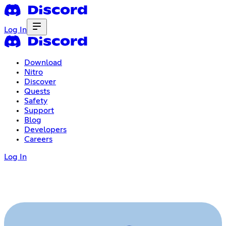
Log In
Download
Nitro
Discover
Quests
Safety
Support
Blog
Developers
Careers
Log In