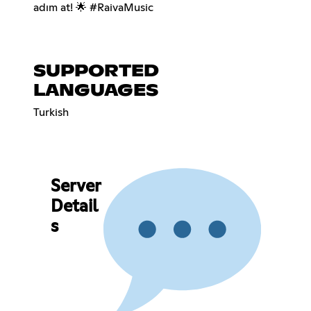
adım at! 🌟 #RaivaMusic
SUPPORTED
LANGUAGES
Turkish
Server
Detail
s