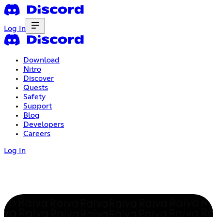
Log In
Download
Nitro
Discover
Quests
Safety
Support
Blog
Developers
Careers
Log In