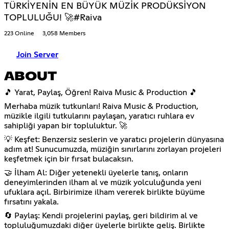
TÜRKİYENİN EN BÜYÜK MÜZİK PRODÜKSİYON
TOPLULUĞU! 🚀#Raiva
223 Online
3,058 Members
Join Server
ABOUT
🎵 Yarat, Paylaş, Öğren! Raiva Music & Production 🎵
Merhaba müzik tutkunları! Raiva Music & Production,
müzikle ilgili tutkularını paylaşan, yaratıcı ruhlara ev
sahipliği yapan bir topluluktur. 🚀
💡 Keşfet: Benzersiz seslerin ve yaratıcı projelerin dünyasına
adım at! Sunucumuzda, müziğin sınırlarını zorlayan projeleri
keşfetmek için bir fırsat bulacaksın.
🤝 İlham Al: Diğer yetenekli üyelerle tanış, onların
deneyimlerinden ilham al ve müzik yolculuğunda yeni
ufuklara açıl. Birbirimize ilham vererek birlikte büyüme
fırsatını yakala.
🔄 Paylaş: Kendi projelerini paylaş, geri bildirim al ve
topluluğumuzdaki diğer üyelerle birlikte geliş. Birlikte