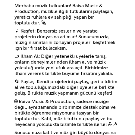
Merhaba müzik tutkunları! Raiva Music &
Production, müzikle ilgili tutkularını paylaşan,
yaratıcı ruhlara ev sahipliği yapan bir
topluluktur. 🚀
💡 Keşfet: Benzersiz seslerin ve yaratıcı
projelerin dünyasına adım at! Sunucumuzda,
müziğin sınırlarını zorlayan projeleri keşfetmek
için bir fırsat bulacaksın.
🤝 İlham Al: Diğer yetenekli üyelerle tanış,
onların deneyimlerinden ilham al ve müzik
yolculuğunda yeni ufuklara açıl. Birbirimize
ilham vererek birlikte büyüme fırsatını yakala.
🔄 Paylaş: Kendi projelerini paylaş, geri bildirim
al ve topluluğumuzdaki diğer üyelerle birlikte
geliş. Birlikte müzik yapmanın gücünü keşfet!
🌐 Raiva Music & Production, sadece müziğe
değil, aynı zamanda birbirimize destek olma ve
birlikte öğrenme misyonunu taşıyan bir
topluluktur. Katıl, müzik tutkunu paylaş ve bu
heyecanlı yolculukta bizimle birlikte ilerle! 💪🎶
Sunucumuza katıl ve müziğin büyülü dünyasına