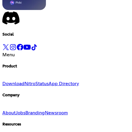
Social
Menu
Product
Download
Nitro
Status
App Directory
Company
About
Jobs
Branding
Newsroom
Resources