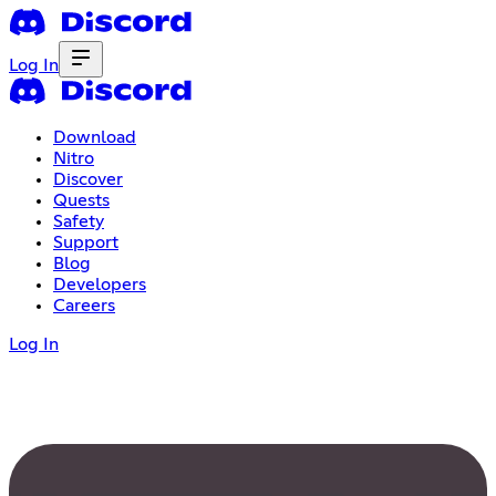
Log In
Download
Nitro
Discover
Quests
Safety
Support
Blog
Developers
Careers
Log In