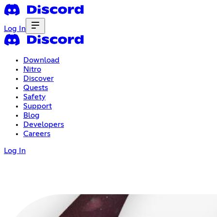
Log In
Download
Nitro
Discover
Quests
Safety
Support
Blog
Developers
Careers
Log In