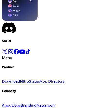
Social
Menu
Product
Download
Nitro
Status
App Directory
Company
About
Jobs
Branding
Newsroom