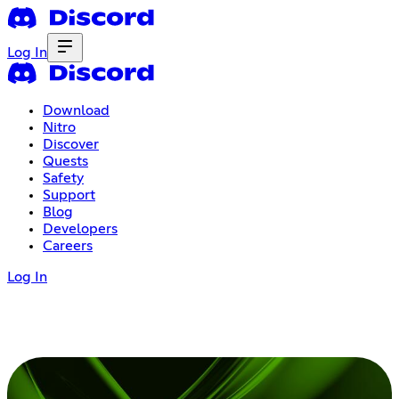
Log In
Download
Nitro
Discover
Quests
Safety
Support
Blog
Developers
Careers
Log In