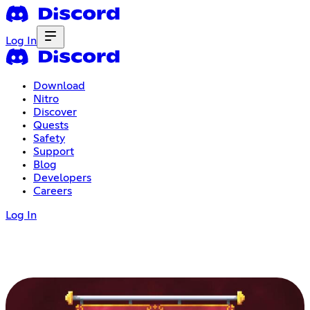
Log In
Download
Nitro
Discover
Quests
Safety
Support
Blog
Developers
Careers
Log In