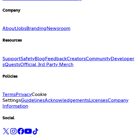
Company
About
Jobs
Branding
Newsroom
Resources
Support
Safety
Blog
Feedback
Creators
Community
Developer
s
Quests
Official 3rd Party Merch
Policies
Terms
Privacy
Cookie
Settings
Guidelines
Acknowledgements
Licenses
Company
Information
Social