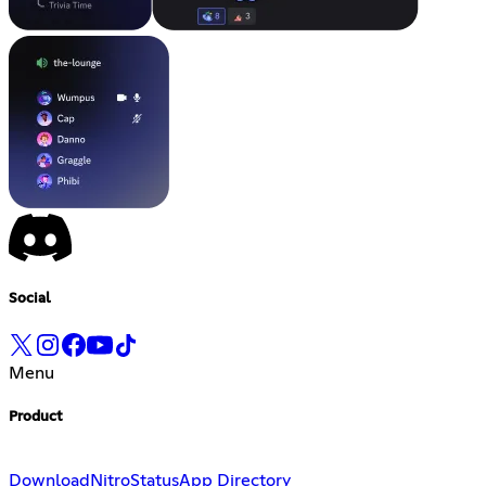
Social
Menu
Product
Download
Nitro
Status
App Directory