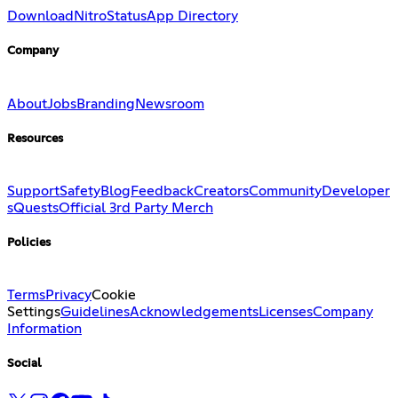
Download
Nitro
Status
App Directory
Company
About
Jobs
Branding
Newsroom
Resources
Support
Safety
Blog
Feedback
Creators
Community
Developer
s
Quests
Official 3rd Party Merch
Policies
Terms
Privacy
Cookie
Settings
Guidelines
Acknowledgements
Licenses
Company
Information
Social