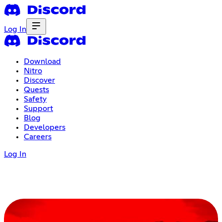
Log In
Download
Nitro
Discover
Quests
Safety
Support
Blog
Developers
Careers
Log In