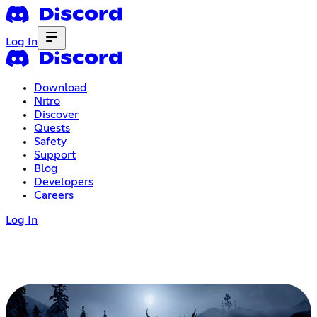
Log In
Download
Nitro
Discover
Quests
Safety
Support
Blog
Developers
Careers
Log In