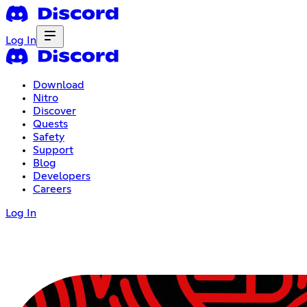
Log In
Download
Nitro
Discover
Quests
Safety
Support
Blog
Developers
Careers
Log In