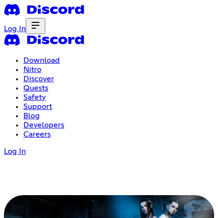
Log In
Download
Nitro
Discover
Quests
Safety
Support
Blog
Developers
Careers
Log In