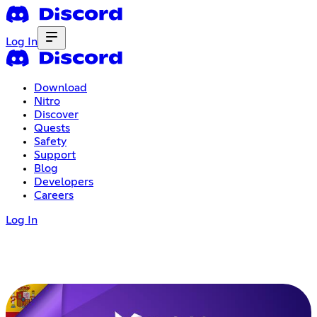
Log In
Download
Nitro
Discover
Quests
Safety
Support
Blog
Developers
Careers
Log In