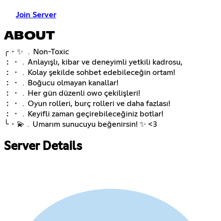
Join Server
ABOUT
╭・✨ ﹒Non-Toxic
︰・﹒Anlayışlı, kibar ve deneyimli yetkili kadrosu,
︰・﹒Kolay şekilde sohbet edebileceğin ortam!
︰・﹒Boğucu olmayan kanallar!
︰・﹒Her gün düzenli owo çekilişleri!
︰・﹒Oyun rolleri, burç rolleri ve daha fazlası!
︰・﹒Keyifli zaman geçirebileceğiniz botlar!
╰・💫﹒Umarım sunucuyu beğenirsin! ✨ <3
Server Details