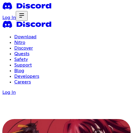
Log In
Download
Nitro
Discover
Quests
Safety
Support
Blog
Developers
Careers
Log In