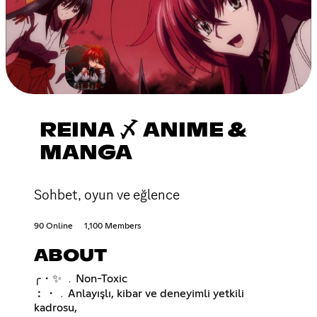
REINA 〆 ANIME &
MANGA
Sohbet, oyun ve eğlence
90 Online
1,100 Members
ABOUT
╭・✨ ﹒Non-Toxic
︰・﹒Anlayışlı, kibar ve deneyimli yetkili
kadrosu,