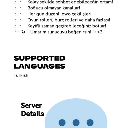
︰・﹒Kolay şekilde sohbet edebileceğin ortam!
︰・﹒Boğucu olmayan kanallar!
︰・﹒Her gün düzenli owo çekilişleri!
︰・﹒Oyun rolleri, burç rolleri ve daha fazlası!
︰・﹒Keyifli zaman geçirebileceğiniz botlar!
╰・💫﹒Umarım sunucuyu beğenirsin! ✨ <3
SUPPORTED
LANGUAGES
Turkish
Server
Details