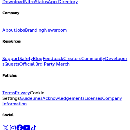
Download
Nitro
Status
App Directory
Company
About
Jobs
Branding
Newsroom
Resources
Support
Safety
Blog
Feedback
Creators
Community
Developer
s
Quests
Official 3rd Party Merch
Policies
Terms
Privacy
Cookie
Settings
Guidelines
Acknowledgements
Licenses
Company
Information
Social