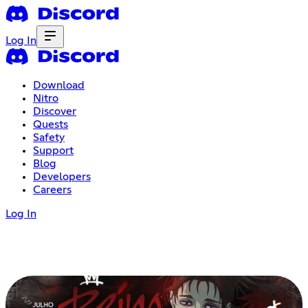
Log In
Download
Nitro
Discover
Quests
Safety
Support
Blog
Developers
Careers
Log In