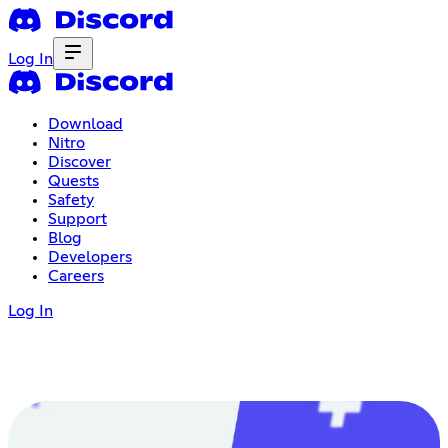
Log In
Download
Nitro
Discover
Quests
Safety
Support
Blog
Developers
Careers
Log In