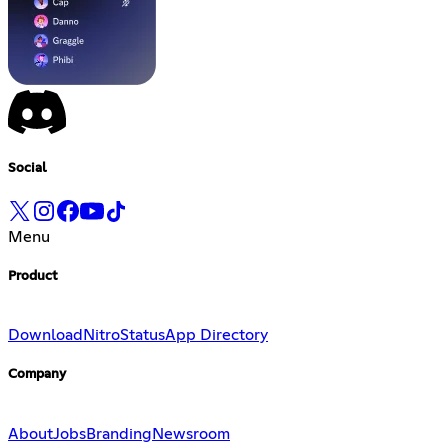
Social
Menu
Product
Download
Nitro
Status
App Directory
Company
About
Jobs
Branding
Newsroom