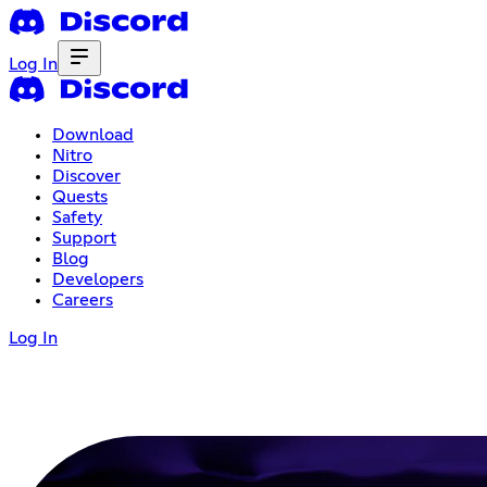
Log In
Download
Nitro
Discover
Quests
Safety
Support
Blog
Developers
Careers
Log In