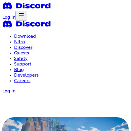
Log In
Download
Nitro
Discover
Quests
Safety
Support
Blog
Developers
Careers
Log In