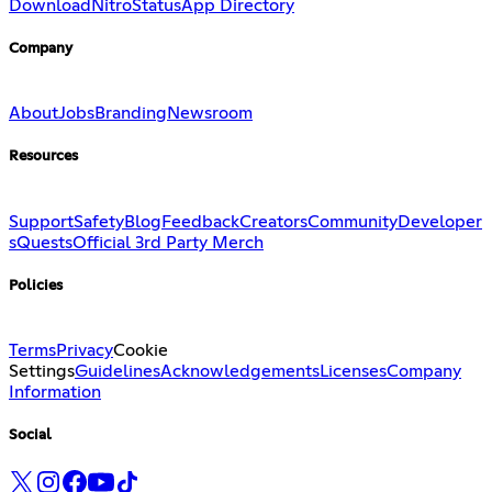
Download
Nitro
Status
App Directory
Company
About
Jobs
Branding
Newsroom
Resources
Support
Safety
Blog
Feedback
Creators
Community
Developer
s
Quests
Official 3rd Party Merch
Policies
Terms
Privacy
Cookie
Settings
Guidelines
Acknowledgements
Licenses
Company
Information
Social