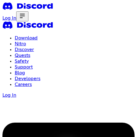
Log In
Download
Nitro
Discover
Quests
Safety
Support
Blog
Developers
Careers
Log In