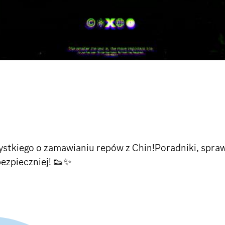
ystkiego o zamawianiu repów z Chin!Poradniki, spra
ezpieczniej! 👟✨