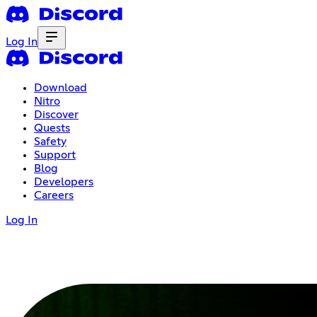
Log In
Download
Nitro
Discover
Quests
Safety
Support
Blog
Developers
Careers
Log In