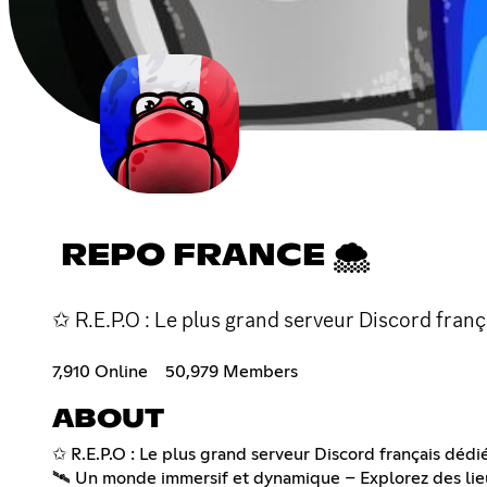
REPO FRANCE 🌨
✩ R.E.P.O : Le plus grand serveur Discord fr
7,910 Online
50,979 Members
ABOUT
✩ R.E.P.O : Le plus grand serveur Discord français déd
🛰️ Un monde immersif et dynamique – Explorez des lieu