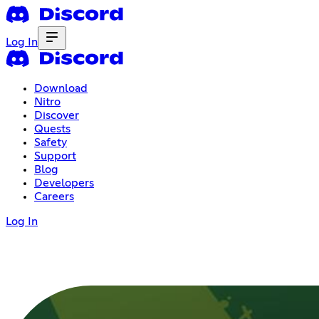
Log In
Download
Nitro
Discover
Quests
Safety
Support
Blog
Developers
Careers
Log In