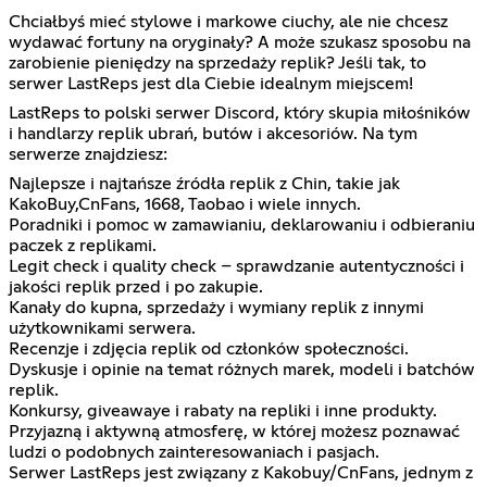
Chciałbyś mieć stylowe i markowe ciuchy, ale nie chcesz
wydawać fortuny na oryginały? A może szukasz sposobu na
zarobienie pieniędzy na sprzedaży replik? Jeśli tak, to
serwer LastReps jest dla Ciebie idealnym miejscem!
LastReps to polski serwer Discord, który skupia miłośników
i handlarzy replik ubrań, butów i akcesoriów. Na tym
serwerze znajdziesz:
Najlepsze i najtańsze źródła replik z Chin, takie jak
KakoBuy,CnFans, 1668, Taobao i wiele innych.
Poradniki i pomoc w zamawianiu, deklarowaniu i odbieraniu
paczek z replikami.
Legit check i quality check – sprawdzanie autentyczności i
jakości replik przed i po zakupie.
Kanały do kupna, sprzedaży i wymiany replik z innymi
użytkownikami serwera.
Recenzje i zdjęcia replik od członków społeczności.
Dyskusje i opinie na temat różnych marek, modeli i batchów
replik.
Konkursy, giveawaye i rabaty na repliki i inne produkty.
Przyjazną i aktywną atmosferę, w której możesz poznawać
ludzi o podobnych zainteresowaniach i pasjach.
Serwer LastReps jest związany z Kakobuy/CnFans, jednym z