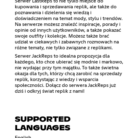
Serwer LastReps to nie tylko miejsce do
kupowania i sprzedawania replik, ale także do
poznawania i dzielenia się wiedzą i
doświadczeniem na temat mody, stylu i trendów.
Na serwerze możesz znaleźć inspiracje, porady i
opinie od innych użytkowników, a także pokazać
swoje outfity i kolekcje. Możesz także brać
udział w ciekawych i zabawnych rozmowach na
różne tematy, nie tylko związane z replikami.
Serwer JackReps to idealna propozycja dla
każdego, kto chce ubierać się modnie i markowo,
nie wydając przy tym majątku. To także świetna
okazja dla tych, którzy chcą zarobić na sprzedaży
replik, korzystając z wiedzy i wsparcia
społeczności. Dołącz do serwera JackReps już
dziś i odkryj świat replik z nami!
SUPPORTED
LANGUAGES
English