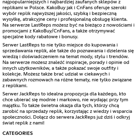
najpopularniejszych i najbardziej zaufanych sklepów z
replikami w Polsce. KakoBuy jak i CnFans oferuje szeroki
wybór replik najwyższej jakości, szybką i bezpieczną
wysyłkę, atrakcyjne ceny i profesjonalną obsługę klienta.
Na serwerze LastReps możesz być na bieżąco z nowościami i
promocjami z KakoBuy/CnFans, a także otrzymywać
specjalne kody rabatowe i bonusy.
Serwer LastReps to nie tylko miejsce do kupowania i
sprzedawania replik, ale także do poznawania i dzielenia się
wiedzą i doświadczeniem na temat mody, stylu i trendów.
Na serwerze możesz znaleźć inspiracje, porady i opinie od
innych użytkowników, a także pokazać swoje outfity i
kolekcje. Możesz także brać udział w ciekawych i
zabawnych rozmowach na różne tematy, nie tylko związane
z replikami.
Serwer JackReps to idealna propozycja dla każdego, kto
chce ubierać się modnie i markowo, nie wydając przy tym
majątku. To także świetna okazja dla tych, którzy chcą
zarobić na sprzedaży replik, korzystając z wiedzy i wsparcia
społeczności. Dołącz do serwera JackReps już dziś i odkryj
świat replik z nami!
CATEGORIES