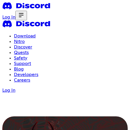
Log In
Download
Nitro
Discover
Quests
Safety
Support
Blog
Developers
Careers
Log In