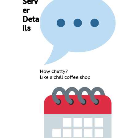
Serv
er
Deta
ils
How chatty?
Like a chill coffee shop