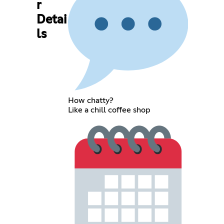
r
Detai
ls
How chatty?
Like a chill coffee shop