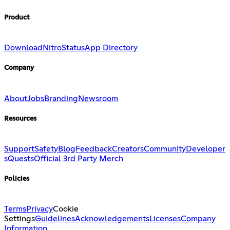
Product
Download
Nitro
Status
App Directory
Company
About
Jobs
Branding
Newsroom
Resources
Support
Safety
Blog
Feedback
Creators
Community
Developer
s
Quests
Official 3rd Party Merch
Policies
Terms
Privacy
Cookie
Settings
Guidelines
Acknowledgements
Licenses
Company
Information