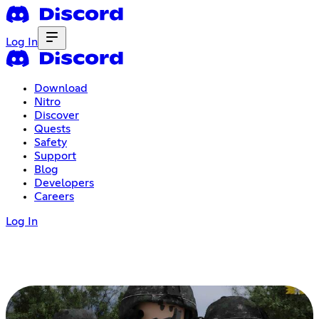
Log In
Download
Nitro
Discover
Quests
Safety
Support
Blog
Developers
Careers
Log In