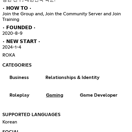
• 𝗛𝗢𝗪 𝗧𝗢 •
Join the Group and, Join the Community Server and Join
Training
• 𝗙𝗢𝗨𝗡𝗗𝗘𝗗 •
2020-8-9
• 𝗡𝗘𝗪 𝗦𝗧𝗔𝗥𝗧 •
2024-1-4
ROKA
CATEGORIES
Business
Relationships & Identity
Roleplay
Gaming
Game Developer
SUPPORTED LANGUAGES
Korean
SOCIAL