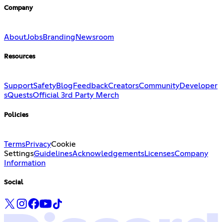
Company
About
Jobs
Branding
Newsroom
Resources
Support
Safety
Blog
Feedback
Creators
Community
Developer
s
Quests
Official 3rd Party Merch
Policies
Terms
Privacy
Cookie
Settings
Guidelines
Acknowledgements
Licenses
Company
Information
Social