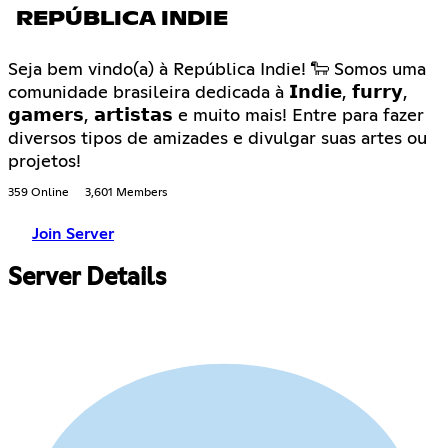
REPÚBLICA INDIE
Seja bem vindo(a) à República Indie! 🐑 Somos uma
comunidade brasileira dedicada à 𝗜𝗻𝗱𝗶𝗲, 𝗳𝘂𝗿𝗿𝘆,
𝗴𝗮𝗺𝗲𝗿𝘀, 𝗮𝗿𝘁𝗶𝘀𝘁𝗮𝘀 e muito mais! Entre para fazer
diversos tipos de amizades e divulgar suas artes ou
projetos!
359 Online
3,601 Members
Join Server
Server Details