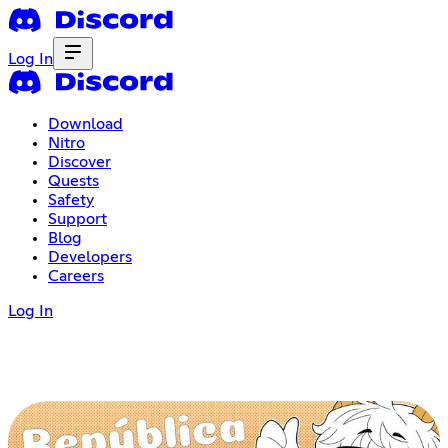
Log In
Download
Nitro
Discover
Quests
Safety
Support
Blog
Developers
Careers
Log In