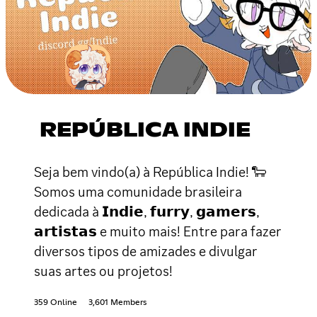
REPÚBLICA INDIE
Seja bem vindo(a) à República Indie! 🐑
Somos uma comunidade brasileira
dedicada à 𝗜𝗻𝗱𝗶𝗲, 𝗳𝘂𝗿𝗿𝘆, 𝗴𝗮𝗺𝗲𝗿𝘀,
𝗮𝗿𝘁𝗶𝘀𝘁𝗮𝘀 e muito mais! Entre para fazer
diversos tipos de amizades e divulgar
suas artes ou projetos!
359 Online
3,601 Members