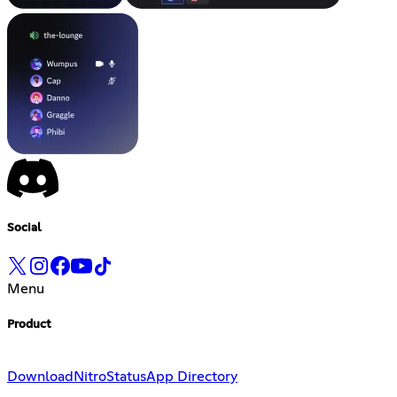
Social
Menu
Product
Download
Nitro
Status
App Directory