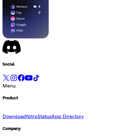
Social
Menu
Product
Download
Nitro
Status
App Directory
Company