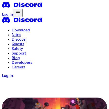
Log In
Download
Nitro
Discover
Quests
Safety
Support
Blog
Developers
Careers
Log In