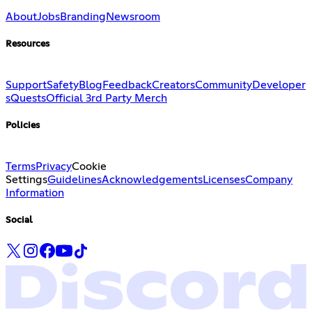
About
Jobs
Branding
Newsroom
Resources
Support
Safety
Blog
Feedback
Creators
Community
Developer
s
Quests
Official 3rd Party Merch
Policies
Terms
Privacy
Cookie
Settings
Guidelines
Acknowledgements
Licenses
Company
Information
Social