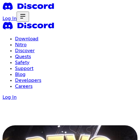
Log In
Download
Nitro
Discover
Quests
Safety
Support
Blog
Developers
Careers
Log In