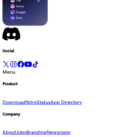
Social
Menu
Product
Download
Nitro
Status
App Directory
Company
About
Jobs
Branding
Newsroom