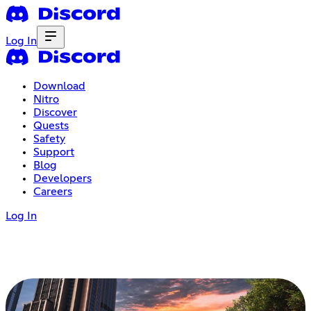
Log In
Download
Nitro
Discover
Quests
Safety
Support
Blog
Developers
Careers
Log In