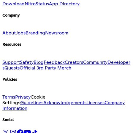
Download
Nitro
Status
App Directory
Company
About
Jobs
Branding
Newsroom
Resources
Support
Safety
Blog
Feedback
Creators
Community
Developer
s
Quests
Official 3rd Party Merch
Policies
Terms
Privacy
Cookie
Settings
Guidelines
Acknowledgements
Licenses
Company
Information
Social