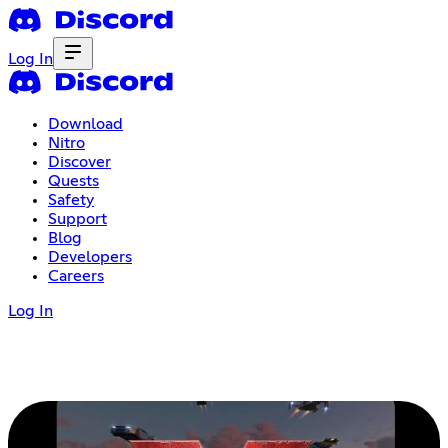
Log In
Download
Nitro
Discover
Quests
Safety
Support
Blog
Developers
Careers
Log In