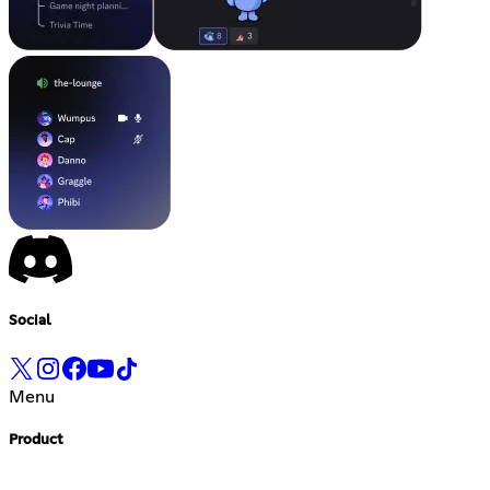
Social
Menu
Product