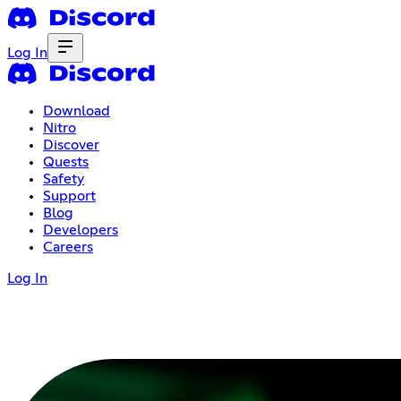
Log In
Download
Nitro
Discover
Quests
Safety
Support
Blog
Developers
Careers
Log In