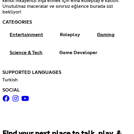
kendi hikayenizi inşa etmek için Rina Roleplay'e katılın.
Unutulmaz maceralar ve sınırsız eğlence burada sizi
bekliyor!
CATEGORIES
Entertainment
Roleplay
Gaming
Science & Tech
Game Developer
SUPPORTED LANGUAGES
Turkish
SOCIAL
Find your next place to talk, play, &