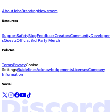
About
Jobs
Branding
Newsroom
Resources
Support
Safety
Blog
Feedback
Creators
Community
Developer
s
Quests
Official 3rd Party Merch
Policies
Terms
Privacy
Cookie
Settings
Guidelines
Acknowledgements
Licenses
Company
Information
Social