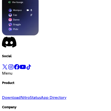
Social
Menu
Product
Download
Nitro
Status
App Directory
Company