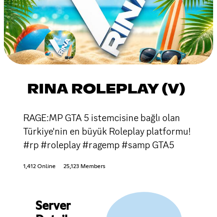
RINA ROLEPLAY (V)
RAGE:MP GTA 5 istemcisine bağlı olan
Türkiye'nin en büyük Roleplay platformu!
#rp #roleplay #ragemp #samp GTA5
1,412 Online
25,123 Members
Server