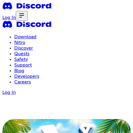
Log In
Download
Nitro
Discover
Quests
Safety
Support
Blog
Developers
Careers
Log In