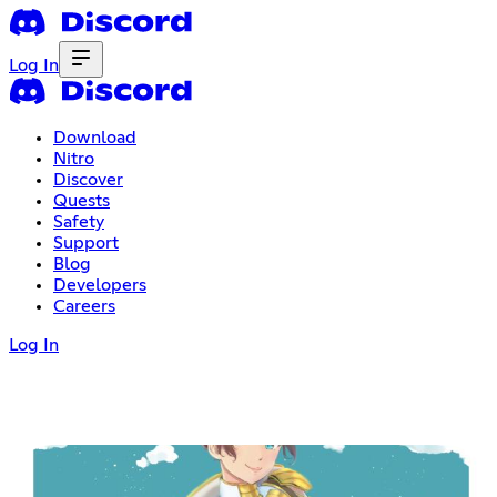
Log In
Download
Nitro
Discover
Quests
Safety
Support
Blog
Developers
Careers
Log In