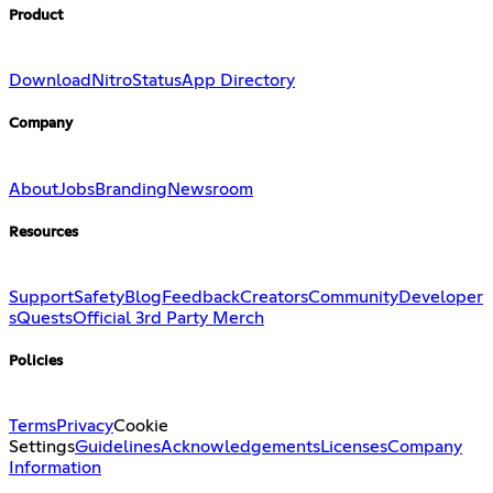
Product
Download
Nitro
Status
App Directory
Company
About
Jobs
Branding
Newsroom
Resources
Support
Safety
Blog
Feedback
Creators
Community
Developer
s
Quests
Official 3rd Party Merch
Policies
Terms
Privacy
Cookie
Settings
Guidelines
Acknowledgements
Licenses
Company
Information