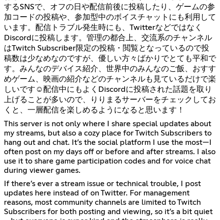
するSNSで、オフの日や配信前後に投稿したり、ゲームの参
加コードの投稿や、参加型中のボイスチャットにも利用して
います。配信トラブル発生時にも、Twitterなどではなく
Discordに投稿します。管理の都合上、交流系のチャンネル
はTwitch Subscriber限定の投稿・閲覧となっているので投
稿数は少なめなのですが、優しい方々ばかりでとても平和で
す。みんなのデバイス紹介、世界中のみんなのご飯、おすす
めゲーム、映画の紹介などのチャンネルも見ているだけで楽
しいです☺配信中にもよくDiscordに投稿された話題を取り
上げることが多いので、りりまるサーバーをチェックしてお
くと、一層配信を楽しめるようになると思います！
This server is not only where I share special updates about
my streams, but also a cozy place for Twitch Subscribers to
hang out and chat. It’s the social platform I use the most—I
often post on my days off or before and after streams. I also
use it to share game participation codes and for voice chat
during viewer games.
If there’s ever a stream issue or technical trouble, I post
updates here instead of on Twitter. For management
reasons, most community channels are limited to Twitch
Subscribers for both posting and viewing, so it’s a bit quiet