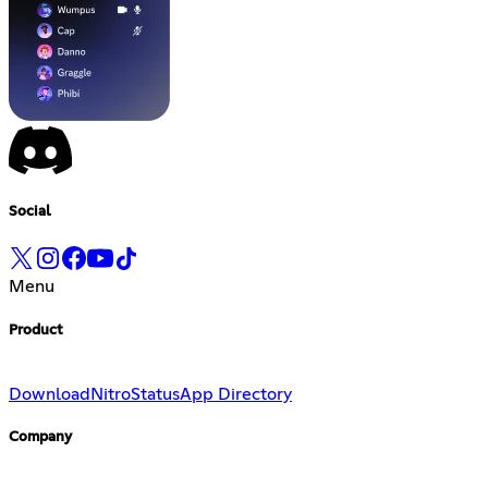
Social
Menu
Product
Download
Nitro
Status
App Directory
Company