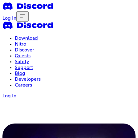
Log In
Download
Nitro
Discover
Quests
Safety
Support
Blog
Developers
Careers
Log In