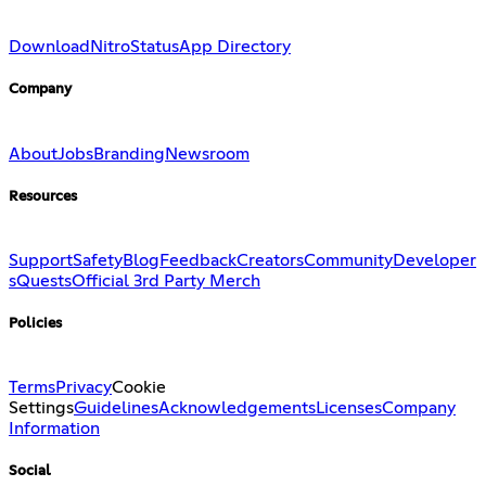
Download
Nitro
Status
App Directory
Company
About
Jobs
Branding
Newsroom
Resources
Support
Safety
Blog
Feedback
Creators
Community
Developer
s
Quests
Official 3rd Party Merch
Policies
Terms
Privacy
Cookie
Settings
Guidelines
Acknowledgements
Licenses
Company
Information
Social