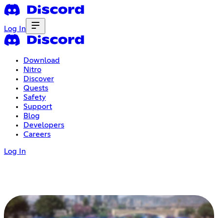
Log In
Download
Nitro
Discover
Quests
Safety
Support
Blog
Developers
Careers
Log In