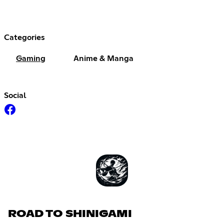
Categories
Gaming
Anime & Manga
Social
ROAD TO SHINIGAMI