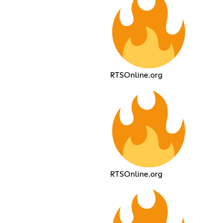
RTSOnline.org
RTSOnline.org