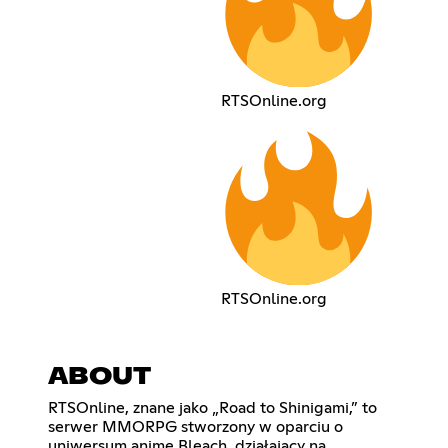
RTSOnline.org
RTSOnline.org
ABOUT
RTSOnline, znane jako „Road to Shinigami,” to
serwer MMORPG stworzony w oparciu o
uniwersum anime Bleach, działający na