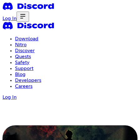
Log In
Download
Nitro
Discover
Quests
Safety
Support
Blog
Developers
Careers
Log In