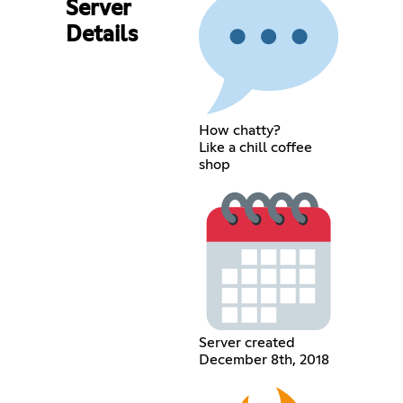
Server
Details
How chatty?
Like a chill coffee
shop
Server created
December 8th, 2018