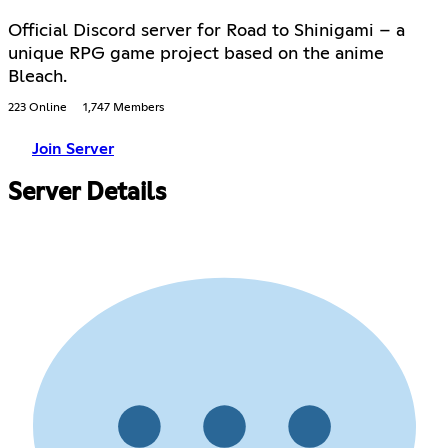
Official Discord server for Road to Shinigami – a
unique RPG game project based on the anime
Bleach.
223 Online
1,747 Members
Join Server
Server Details