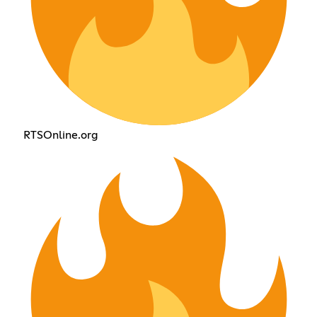
RTSOnline.org