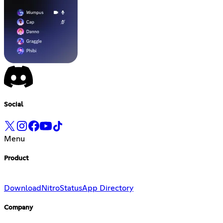
Social
Menu
Product
Download
Nitro
Status
App Directory
Company