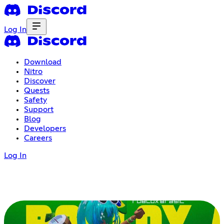
Log In
Download
Nitro
Discover
Quests
Safety
Support
Blog
Developers
Careers
Log In