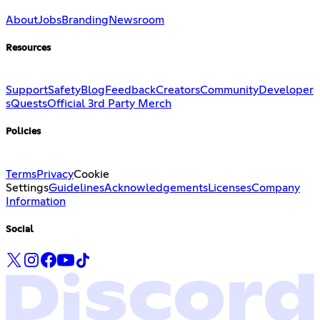
About
Jobs
Branding
Newsroom
Resources
Support
Safety
Blog
Feedback
Creators
Community
Developer
s
Quests
Official 3rd Party Merch
Policies
Terms
Privacy
Cookie
Settings
Guidelines
Acknowledgements
Licenses
Company
Information
Social