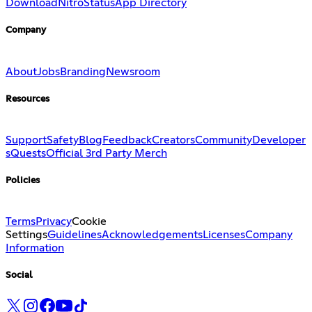
Download
Nitro
Status
App Directory
Company
About
Jobs
Branding
Newsroom
Resources
Support
Safety
Blog
Feedback
Creators
Community
Developer
s
Quests
Official 3rd Party Merch
Policies
Terms
Privacy
Cookie
Settings
Guidelines
Acknowledgements
Licenses
Company
Information
Social