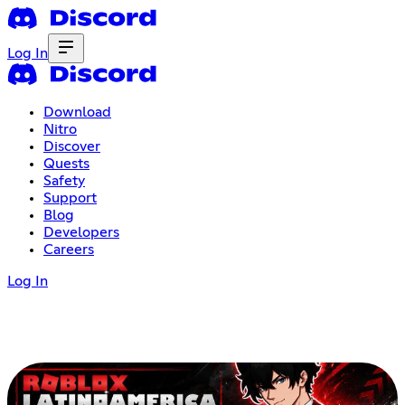
Log In
Download
Nitro
Discover
Quests
Safety
Support
Blog
Developers
Careers
Log In