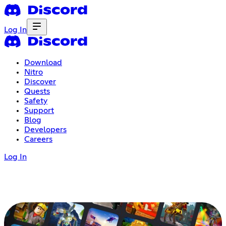
Log In
Download
Nitro
Discover
Quests
Safety
Support
Blog
Developers
Careers
Log In