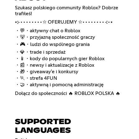
Szukasz polskiego community Roblox? Dobrze
trafiłeś!
⭑⊱••••••••✩ OFERUJEMY ✩••••••••⊰•⭑
・💬・aktywny chat o Roblox
・🐻・przyjazną społeczność graczy
・🎮・ludzi do wspólnego grania
・💎・trade i sprzedaż
・📱・kody do popularnych gier Roblox
・📰・newsy i aktualizacje z Roblox
・🎁・giveaway'e i konkursy
・🏃・strefa 4FUN
・🤝・aktywną i pomocną administrację
Dołącz do społeczności 🔥 ROBLOX POLSKA 🔥
SUPPORTED
LANGUAGES