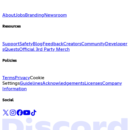
About
Jobs
Branding
Newsroom
Resources
Support
Safety
Blog
Feedback
Creators
Community
Developer
s
Quests
Official 3rd Party Merch
Policies
Terms
Privacy
Cookie
Settings
Guidelines
Acknowledgements
Licenses
Company
Information
Social