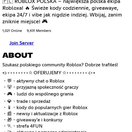
🇵🇱 ROBLOX POLSKA – największa polska ekipa
Robloxa! 🔥 Świeże kody codziennie, giveawaye,
ekipa 24/7 i vibe jak nigdzie indziej. Wbijaj, zanim
zniknie miejsce! 🎮
1,021 Online
9,431 Members
Join Server
ABOUT
Szukasz polskiego community Roblox? Dobrze trafiłeś!
⭑⊱••••••••✩ OFERUJEMY ✩••••••••⊰•⭑
・💬・aktywny chat o Roblox
・🐻・przyjazną społeczność graczy
・🎮・ludzi do wspólnego grania
・💎・trade i sprzedaż
・📱・kody do popularnych gier Roblox
・📰・newsy i aktualizacje z Roblox
・🎁・giveaway'e i konkursy
・🏃・strefa 4FUN