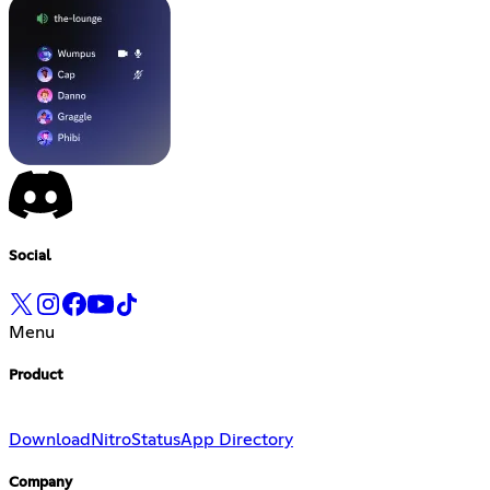
Social
Menu
Product
Download
Nitro
Status
App Directory
Company