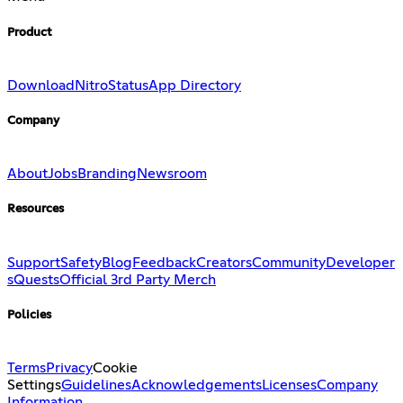
Product
Download
Nitro
Status
App Directory
Company
About
Jobs
Branding
Newsroom
Resources
Support
Safety
Blog
Feedback
Creators
Community
Developer
s
Quests
Official 3rd Party Merch
Policies
Terms
Privacy
Cookie
Settings
Guidelines
Acknowledgements
Licenses
Company
Information