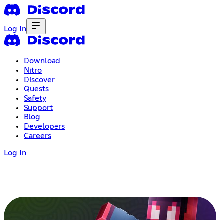
Log In
Download
Nitro
Discover
Quests
Safety
Support
Blog
Developers
Careers
Log In