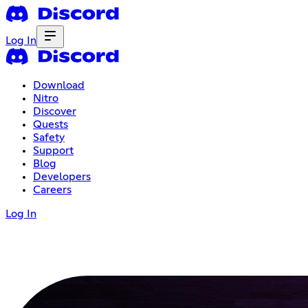
Log In
Download
Nitro
Discover
Quests
Safety
Support
Blog
Developers
Careers
Log In