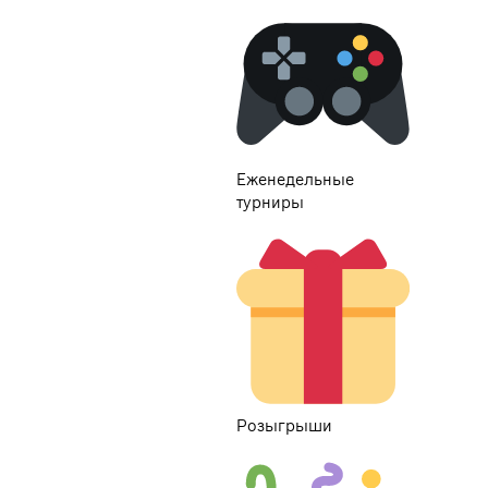
Еженедельные
турниры
Розыгрышиㅤ