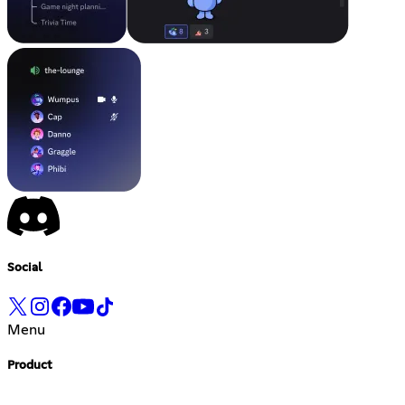
Social
Menu
Product