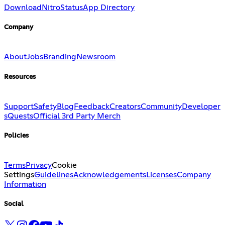
Download
Nitro
Status
App Directory
Company
About
Jobs
Branding
Newsroom
Resources
Support
Safety
Blog
Feedback
Creators
Community
Developer
s
Quests
Official 3rd Party Merch
Policies
Terms
Privacy
Cookie
Settings
Guidelines
Acknowledgements
Licenses
Company
Information
Social