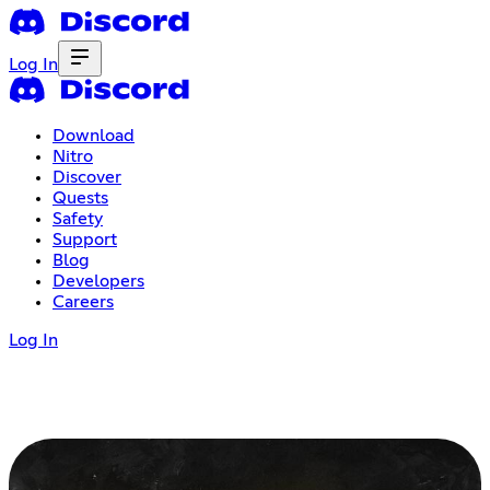
Log In
Download
Nitro
Discover
Quests
Safety
Support
Blog
Developers
Careers
Log In