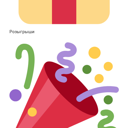
Розыгрышиㅤ