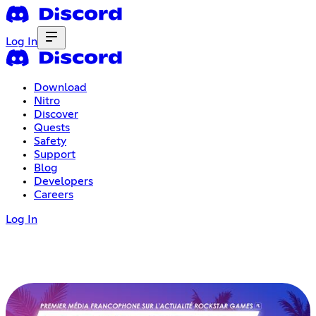
Log In
Download
Nitro
Discover
Quests
Safety
Support
Blog
Developers
Careers
Log In