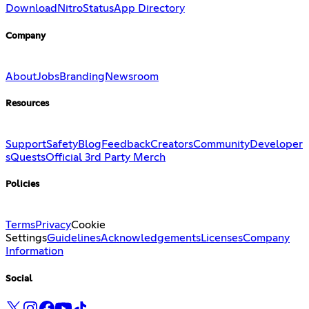
Download
Nitro
Status
App Directory
Company
About
Jobs
Branding
Newsroom
Resources
Support
Safety
Blog
Feedback
Creators
Community
Developer
s
Quests
Official 3rd Party Merch
Policies
Terms
Privacy
Cookie
Settings
Guidelines
Acknowledgements
Licenses
Company
Information
Social