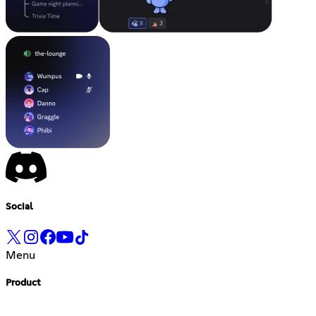
Social
Menu
Product