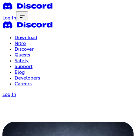
Log In
Download
Nitro
Discover
Quests
Safety
Support
Blog
Developers
Careers
Log In