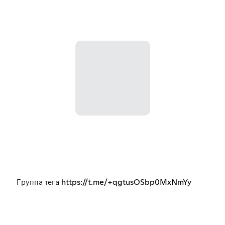
Группа тега https://t.me/+qgtusOSbp0MxNmYy