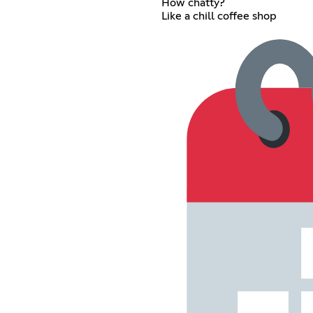
How chatty?
Like a chill coffee shop