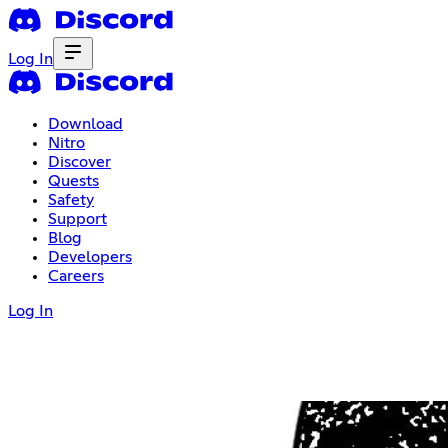
Log In
Download
Nitro
Discover
Quests
Safety
Support
Blog
Developers
Careers
Log In