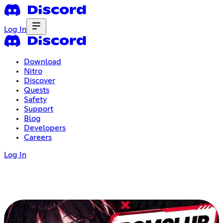
Log In
Download
Nitro
Discover
Quests
Safety
Support
Blog
Developers
Careers
Log In