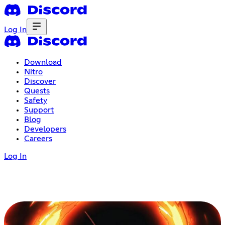
Log In
Download
Nitro
Discover
Quests
Safety
Support
Blog
Developers
Careers
Log In