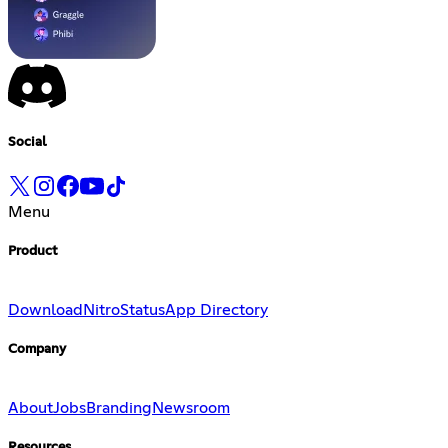
Social
Menu
Product
Download
Nitro
Status
App Directory
Company
About
Jobs
Branding
Newsroom
Resources