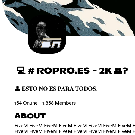
💻 # ROPRO.ES - 2K 👥?
👤 𝐄𝐒𝐓𝐎 𝐍𝐎 𝐄𝐒 𝐏𝐀𝐑𝐀 𝐓𝐎𝐃𝐎𝐒.
164 Online
1,868 Members
ABOUT
FiveM FiveM FiveM FiveM FiveM FiveM FiveM FiveM 
FiveM FiveM FiveM FiveM FiveM FiveM FiveM FiveM 